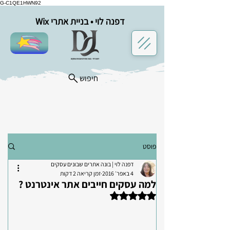
G-C1QE1HWN92
דפנה לוי • בניית אתרי Wix
במיוחד בשבילך
חיפוש
פוסט
דפנה לוי | בונה אתרים שבונים עסקים
4 באפר׳ 2016
זמן קריאה 2 דקות
למה עסקים חייבים אתר אינטרנט ?
דירוג של NaN מתוך 5 כוכבים