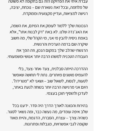
עברת איתי את הפרויקט הזה גם בתקופה לא פשוטה
של מלחמה, ובכל זאת נשארת שם – נוכחת, יציבה,
רגישה למציאות, ועדיין מקצועית וממוקדת.
הנכונות שלך ללמוד לעומק את המיזם, את השפה,
את האג’נדה שלנו. לא באת “רק לבנות אתר”, אלא
באמת ניסית להבין מי אני, מי הקהל שלי, מה חשוב
שיקרה שם ברמה הערכית והרגשית.
הרגשתי שהלב שלך במקום הנכון, וזה הפך את
העבודה הטכנית למשהו הרבה יותר אנושי ומשמעותי.
ההדרכה הייתה סבלנית, צעד-אחר-צעד, בלי
להעמיס מושגים מיותרים. נתת לי תחושה שאפשר
לטעות, לנסות, לשאול שוב – ושאני לא “מטרידה”.
היום אני מרגישה הרבה יותר בטוחה לגעת באתר,
לעדכן ולהוסיף תוכן בעצמי.
בהירות והכוונה לאורך הדרך היה סדר. ידענו בכל
שלב איפה עומדים, מה נעשה כבר, ומה נשאר לסגור.
כשהיה צורך – עצרת, הסברת, הדגמת, והיית מאוד
שקופה לגבי אפשרויות, מגבלות ופתרונות.