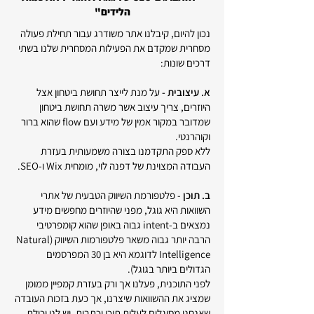
הלידים"
נכון להיום, קיבלנו אתר משודרג עבור תחילת פעולה
מסחרית שמקדם את הפעילות המסחרית שלנו בשתי
דרכים שונות:
א. עיצובית -
על מנת לייצר תחושת ביטחון אצל
היוזרים, צריך עיצוב אשר משרה תחושת ביטחון
שמדובר במקור אמין של מידע ועם flow שהוא ברור
וקוהרנטי.
ללא ספק התקדמנו בצורה משמעותית בעזרת
העבודה המצוינת של דפנה לוי, מומחית Wix ו-SEO.
ב. תוכן
- פלטפורמת השיווק הטבעית של אתרי
השוואות היא גוגל, מפני שהיוזרים מחפשים מידע
נמצאים ב-intent גבוה באופן שהוא קומפרטיבי
הרבה יותר גבוה משאר פלטפורמות השיווק (Natural
Intelligence לדוגמא היא בן 30 המפרסמים
הגדולים ביותר בגוגל).
לפני התוכנית, פעלנו אך ורק בעזרת קמפיין ממומן
שמציג את ההשוואות שיצרנו, אך כעת בזכות העובדה
שאנחנו מסוגלים לעלות תוכן וכתבות, יש לנו יכולת