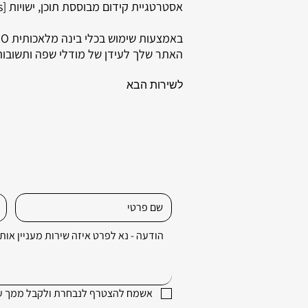
אסטרטגיית קידום מבוססת תוכן, ישויות [Entities], [Structured Data], והתאמה לחיפוש מבוסס בינה מלאכותית.
האתר שלך לעידן של מודלי שפה ותשובות 
לשירות הבא
אשמח להצטרף לנבחרת ולקבל ממך עד