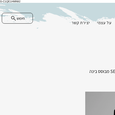
G-C1QE1HWN92
חיפוש
על עצמי
יצירת קשר
קידום אתרים SEO בשילוב GEO | קידום אתרים בגוגל, אופטימיזציה למנועי חיפוש, SEO מבוסס בינה