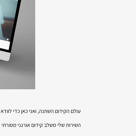
עולם הקידום השתנה, ואני כאן כדי לווד
השירות שלי משלב קידום אורגני מסורתי [SEO] יחד עם אסטרטגיות GEO מתקדמות [Generative Engine Optimization]