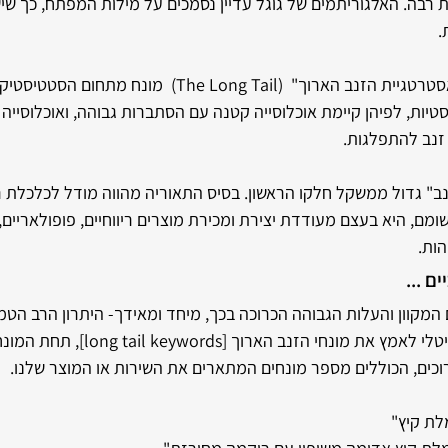
ת רבה. האלגוריתמים של גוגל עדיין נסמכים על מילות המפתח, כך ש
.
רטגיית הזנב הארוך"  (The Long Tail)
מונח מתחום הסטטיסטיקה
טיות, לפיהן קיימת אוכלוסייה קטנה עם הסתברות גבוהה, ואוכלוסייה 
זנב להתפלגות.
ב" גדול ממשקל חלקו הראשון. בסיס התאוריה מהווה מודל לכלכלת רו
ישומם, היא בעצם מעודדת יצירת ומכירת מוצרים ריווחיים, פופולאריים,
הות.
ם ...
קוון והעלות הגבוהה הכרוכה בכך, מיחד ומאידך- היתרון הרב הטמון ב
טלי לאמץ את מונחי הזנב הארוך [
long tail keywords], תחת המונחים הכללים.
רוכים, הכוללים מספר מונחים המתארים את השירות או המוצר שלנו.
לת קיץ"