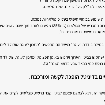
מלת קיץ אדומה משיפון עם ריקמה מחורזת"
מאפשר לנו "לקלוע" לרצונם של הגולשים.
שימוש בביטויי חיפוש בעלי פופולאריות נמוכה. 
מחקרים בנושא העלו כי הרוב המכריע של הגולשים (כ- 85%) מגיעים לאתר תוך
נסחים משפטים מורכבים וכו'. 
מילה בודדת "עוגה" כאשר הם מחפשים "מתכון לעוגת שוקולד ליום ה
שתמשו בביטוי הארוך ויחפשו באופן ספציפי: "מתכון לעוגת שוקולד חל
ת כנסת פנוי בבאר שבע בראש השנה" וכו'.
ים בדיגיטל הופכת לקשה ומורכבת. 
יסה הזו, ולא לצמצם עצמם לביטוי קצר ברשת, מצליחים לקדם את ה