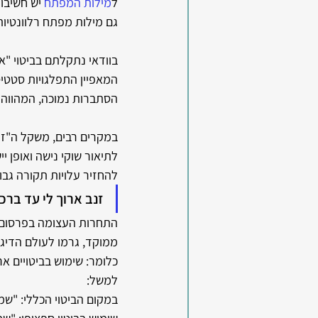
ל
מילות המפתח
 יש חשיבו
גם מילות מפתח רלוונטיות
בוודאי נתקלתם בביטוי
"אסט
המאפיין התפלגויות סטטיס
הסתברות נמוכה, המהווה 
במקרים רבים, משקל ה"זנ
לתיאור שוקי נישה ואופן י
להחזיר עלויות תקורה גבו
זנב ארוך לי עד ברכיי
התחרות העצומה בפרסום המ
ממוקד, גרמו לעולם הדיגי
כלומר: שימוש בביטויים א
למשל:
במקום הביטוי הכללי: "שמ