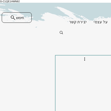
G-C1QE1HWN92
חיפוש
על עצמי
יצירת קשר