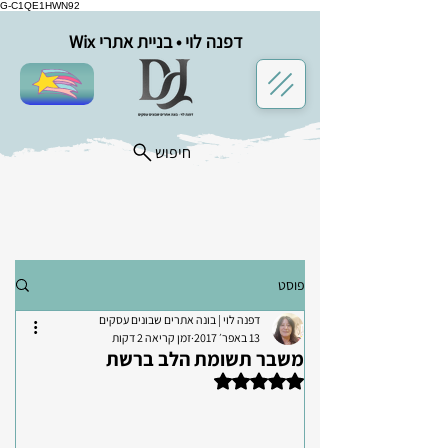
G-C1QE1HWN92
דפנה לוי • בניית אתרי Wix
במיוחד בשבילך
חיפוש
פוסט
דפנה לוי | בונה אתרים שבונים עסקים
13 באפר׳ 2017
זמן קריאה 2 דקות
משבר תשומת הלב ברשת
דירוג של NaN מתוך 5 כוכבים