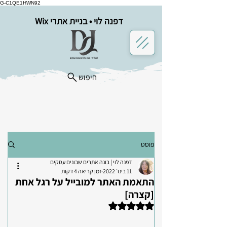
G-C1QE1HWN92
דפנה לוי • בניית אתרי Wix
חיפוש
פוסט
דפנה לוי | בונה אתרים שבונים עסקים
11 בינו׳ 2022
זמן קריאה 4 דקות
התאמת האתר למובייל על רגל אחת
[קצרה]
דירוג של NaN מתוך 5 כוכבים