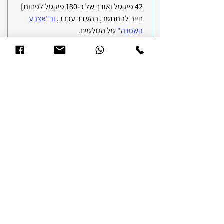
42 פיקסל ואורך של כ-180 פיקסל לפחות] 
חייב להתחשב, בהעדר עכבר, 
וב"אצבע 
השמנה" 
של הגולשים.
כדאי להשאיר במובייל רק טופס הרשמה 
לדיוור [בעל שדה או שניים], וטופס יצירת 
קשר.
את התמונות כדאי לעלות בפורמט WebP 
– ניתן לקנוורט תמונות 
באתר הזה בחינם
.
9.  שימוש ב-Hover -
כדאי להסיר אלמנטים שעושים שימוש ב-
Hover, כיוון שלאלה אין שום משמעות 
במובייל [באין לנו עכבר].
10. שימוש בכפתורים - 
שימוש בכפתורים ובאלמנטים קליקביליים 
גדולים, המותאמים ל"אצבע השמנה" של 
בני האדם - כפתורי הקלקה ברוחב של 42 
פיקסל מינימום ואורך של לא פחות מ- 160 
פיקסל.