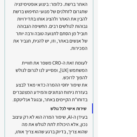
האתר ברשת. כלומר: ביצוע אופטימיזציה 
שתגרום לזחלנים של מנועי החיפוש ברשת 
להבין את האתר ולהציג אותו בתדירויות 
גבוהות לגולשים רבים. החשיפה הגבוהה 
תוביל מן הסתם לתנועה טובה ורבה יותר 
של אנשים באתר, וזו, יש להניח, תגביר את 
המכירות.
לעומת זאת ה-CRO משפר את חוויית 
המשתמש [UX], ומסייע לנו לגרום לגולש 
להפוך לרוכש.
את שיפור יחסי ההמרה כדאי מאד לבצע 
בעזרת ניתוח הנתונים והמידע המצטברים 
בדוחו"ת הקיימים באתר, ובגוגל אנליטקס.
שירות אישי לכל גולש
בעידן ה-AI, שיפור המרה הוא לא רק עיצוב 
נכון, אלא היכולת לתת לגולש את מה 
שהוא צריך, בדיוק ברגע שהוא צריך אותו, 