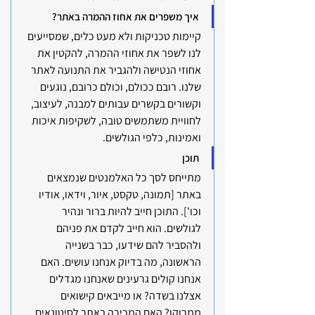
איך משפרים את אחוז ההמרה באתר?
קיימות טכניקות ולא מעט כלים, שמסייעים 
לנו לשפר את אחוזי ההמרה, להקטין את 
אחוזי הנטישה ולהגביר את התנועה לאתר 
שלנו. רובם ככולם, וכולם כרובם, נוגעים 
וקשורים בקשרים עבותים למבנה, לעיצוב, 
לחוויית משתמשים טובה, לשקיפות איכות 
ואמינות, כלפי הגולשים.
תוכן
מתייחס לסך כל האלמנטים שנמצאים 
באתר [תמונה, טקסט, איור, וידאו, אודיו 
וכו']. התוכן חייב להיות ברור ונהיר 
לגולשים. הוא חייב לקדם את פניהם 
ולהסביר להם שידעו, כבר בשנייה 
הראשונה, מה בדיוק אנחנו עושים. האם 
אנחנו קולים גרעינים שאנחנו מגדלים 
אצלנו בשדה? או מייבאים קישואים 
ממרוקו? האם המכירה באתר לסיטונאים 