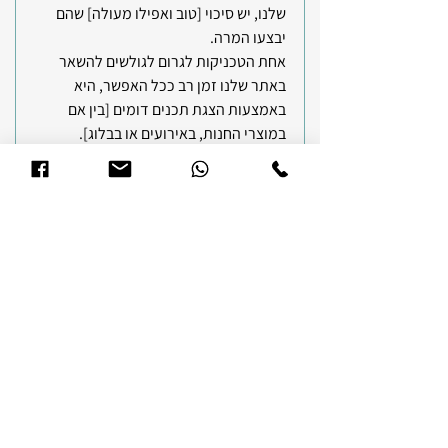
שלנו, יש סיכוי [טוב ואפילו מעולה] שהם 
יבצעו המרה.
אחת הטכניקות לגרום לגולשים להשאר 
באתר שלנו זמן רב ככל האפשר, היא 
באמצעות הצגת תכנים דומים [בין אם 
במוצרי החנות, באירועים או בבלוג].
כך נצליח לעכב אותם באתר ולהאריך את 
שהותם במחיצתנו, ואולי גם על הדרך 
נגרום להם לקנות עוד מוצר או שירות.
טכניקה נוספת לעכב את הגולש באתר היא 
באמצעות קישורים פנימיים ואנקורים, 
שיעבירו אותו בלחיצת כפתור לאזורים 
נוספים באתר, המשלימים או מקבילים 
לשירות ולמוצר שהוא מביע בהם עניין.
ואפשר גם באמצעות סרטון קצר בדף 
המוצר, שיציג איך המוצר עובד ואילו 