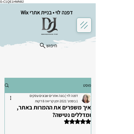
G-C1QE1HWN92
דפנה לוי • בניית אתרי Wix
חיפוש
פוסט
דפנה לוי | בונה אתרים שבונים עסקים
1 בספט׳ 2021
זמן קריאה 8 דקות
איך משפרים את ההמרות באתר,
ומדללים נטישה?
דירוג של NaN מתוך 5 כוכבים