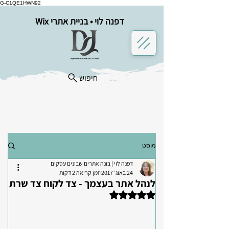
G-C1QE1HWN92
דפנה לוי • בניית אתרי Wix
חיפוש
פוסט
דפנה לוי | בונה אתרים שבונים עסקים
24 באוג׳ 2017
זמן קריאה 2 דקות
לנהל אתר בעצמך - צד לקוח צד שרת
דירוג של NaN מתוך 5 כוכבים