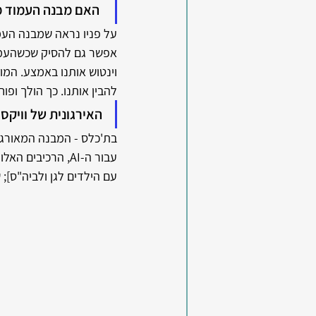
 האם מבנה העמוד מסייע ל-AI להב
וינטוש אותנו באמצע. המ
להבין אותנו. כך הולך ופו
האירגונית של וויקס
עבור ה-AI, הרכי
עם הילדים לגן ולביה"ס];