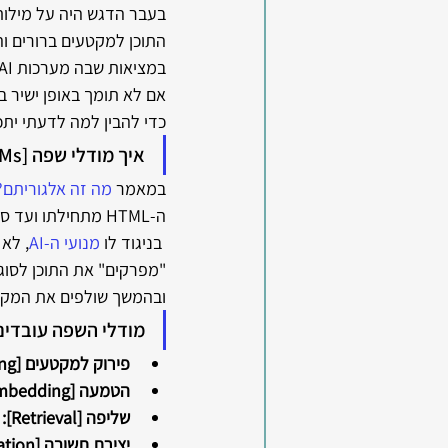
בעבר הדגש היה על מילות 
התוכן למקטעים ברורים והג
אם לא תומך באופן ישיר ב
כדי להבין למה לדעתי יתכן שלווי
איך מודלי שפה [LLMs] מעבדים מידע?
במאמר
 מה זה אלגוריתם? 
ה-HTML מתחילתו ועד סופו ,"בורר" מילים וביטויים, כדי "להבין" את הנושא ולאנדקס את העמוד. 
 בניגוד לו 
מנועי ה-AI
ובהמשך שולפים את המקטעים 
מודלי השפה עובדים
פירוק למקטעים [Chunking]: 
הטמעה [Embedding]: 
שליפה [Retrieval]:
 
יצירת תשובה [Generation]: 