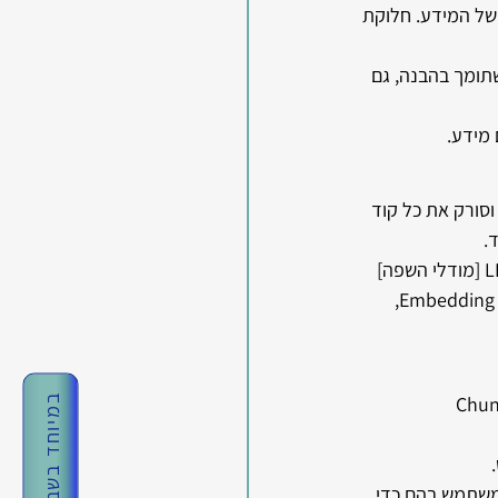
של המידע. חלוקת 
ורם שתומך בהבנה, גם 
סורק את כל קוד 
, לא מתייחסים לעמוד אינטרנט כאל יחידה אחת. האלגוריתמים של ה-LLMs [מודלי השפה] 
"מפרקים" את התוכן לסוג של "ביסים" קטנים [פיסקאות קטנות], מטמיעים כל מקטע באמצעות Embedding, 
במיוחד בשבילך
ם ביותר, הוא משתמש בהם כדי 