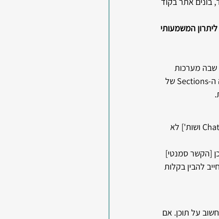
אה בקוד, בונים אתר בקוד 
לחיסרון גדול, הופך ליתרון המשמעותי 
ת את העמוד למקטעים [Sections] לבין הדרך שבה מערכות 
LLM רבות מפרקות תוכן ליחידות מידע. אני לא טוענת שמערכת ה-AI משתמשת ישירות במבנה ה-Sections של 
היום, מנועי חיפוש תבוניים [בראשם ה-AI Overview של גוגל, לצד Perplexity, Gemini ו-ChatGPT ושות'] לא 
 [הקשר סמנטי] 
ייב להבין בקלות 
שוב על תוכן. אם 