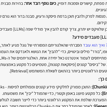
מפתח, קישורים וסמכות דומיין, 
כיום נוסף רובד אחר: 
בהירות מבנית 
יוניים.
במציאות שבה מערכות AI מנסות לפרק ולהבין תוכן ברמת פיסקה ורעיון, מבנה ברור הוא ג
קידום.
קס יש יתרון, צריך קודם להבין איך מודלי שפה [LLMs] מעבדים מידע.
ואיך הוא עובד 
הסברתי שהאלגוריתם המסורתי של גוגל מגיע לאתר, ו
הרלוונטיים ביותר בהתאם לשאלת המשתמש [Retrieval].
 כך:
התוכן מפורק לחלקיקי מידע קטנים ומפולחים לפיסות - Chunks 
כל מקטע מיוצג באופן וקטורי, כדי שהמודל "יבין" את משמעותו.
המערכת שולפת את המקטע הרלוונטי ביותר כדי לייצר תשובה לגולש.
לאחר שהמודל בחר את ה-Chunks הרלוונטיי