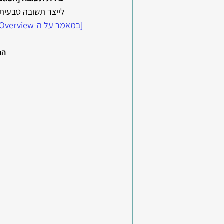
לייצר תשובה טבעית.
[במאמר על ה-AI Overview - כללתי הרחבה בעניין השפעתו על ה-SEO כיום] 
התרש