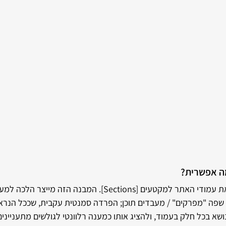
ה אפשרית?
וויקס למעשה "מפלטת" את עמודי האתר למקטעים [Sections]. המבנה הז
 שפה "מפרקים" / מעבדים תוכן; הפרדה סמנטית עקבית, שככל הנרא
שא בכל חלק בעמוד, ולהציג אותו כמענה רלוונטי לגולשים מתעניינים