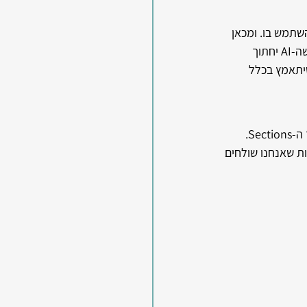
 של מנועי AI להבין את התוכן ולהשתמש בו. ומכאן 
אפשר גם להסיק שכשהעמוד באתר שלנו לא מאורגן, או בנוי בצורה לא ברורה, קיים סיכוי סביר שה-AI יחתוך 
יתאמץ בכלל 
בת'כלס - המבנה המאורגן של וויקס מכוון אותנו לשמור על עיקביות, ולעבוד מסודר והגיוני בתוך ה-Sections. 
אות שאנחנו שולחים 