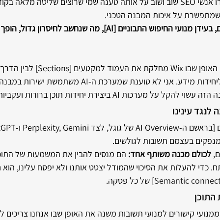
במשך למעלה מעשור חזרו אנשי SEO שוב ושוב על אותה טענה שמי שרוצים שליטה מל
האם יש מצב שהיום, בעידן מנועי החיפוש התבוניים [AI], מה שנחשב 
קיימת חפיפה מעניינת בין האופן שבו Wix מחלק
לנגד עינינו
 מנפקים בעצמם תשובות לגולשים.
, 
לכולם מכנה משותף אחד:
 הם מנסים להבין את המשמעות של התוכן
. כדי להעלות את הסיכוי שהמודל יצטט אותנו ולא יפסח עלינו, הוא ח
Semantic connecti
של כל פסקה.
 התוכן
נועי קישורים למנועי תשובות משנה את האופן שבו אנחנו צריכים לח