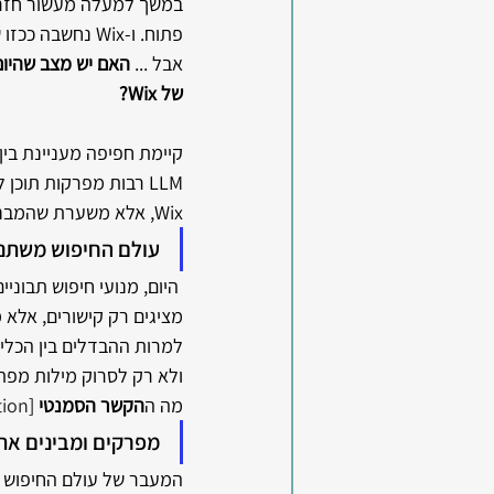
פתוח. ו-Wix נחשבה ככזו שמתפשרת על איכות המבנה הטכני.
אבל ... 
של Wix?
Wix, אלא משערת שהמבנה הזה עשוי להקל על מערכות AI ביצירת יחידות תוכן ברורות ועקביות.
עולם החיפוש משתנה 
מציגים רק קישורים, אלא
למרות ההבדלים בין הכלים
ולא רק לסרוק מילות מפתח
מה ה
הקשר הסמנטי 
[
on] 
מפרקים ומבינים את
המעבר של עולם החיפוש ממ