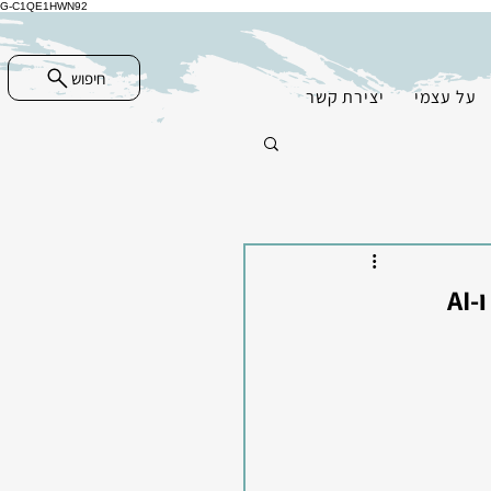
G-C1QE1HWN92
חיפוש
על עצמי
יצירת קשר
האם מבנה האתר משפיע על SEO בעידן הבינה המלאכותית? Wix ו-AI