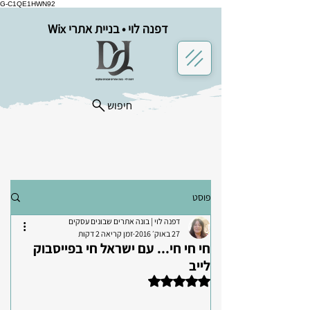
G-C1QE1HWN92
דפנה לוי • בניית אתרי Wix
חיפוש
פוסט
דפנה לוי | בונה אתרים שבונים עסקים
27 באוק׳ 2016
זמן קריאה 2 דקות
חי חי חי... עם ישראל חי בפייסבוק
לייב
דירוג של NaN מתוך 5 כוכבים