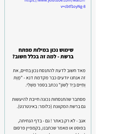
https://www.youtube.com/watch?
v=cbtf1oyNg-8
שימוש נכון במילות מפתח 
ברשת - למה זה בכלל חשוב?
מאד חשוב לדעת להתנסח נכון בחיים, את 
זה אנחנו יודעים כבר מקדמת דנא - "מָוֶת 
וְחַיִּים בְּיַד לָשׁוֹן" נכתב בספר מִשְׁלֵי.
מסתבר שהתנסחות נכונה חייבת להיעשות 
גם ברשת המקוונת (כלומר: באינטרנט).
אגב - לא רק באתר ! גם - בדף הנחיתה, 
בפוסט או מאמר שכתבנו, בקמפיין פרסום 