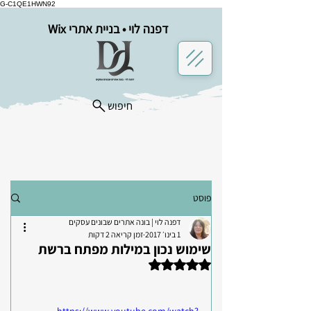
G-C1QE1HWN92
דפנה לוי • בניית אתרי Wix
חיפוש
פוסט
דפנה לוי | בונה אתרים שבונים עסקים
1 בינו׳ 2017
זמן קריאה 2 דקות
שימוש נכון במילות מפתח ברשת
דירוג של NaN מתוך 5 כוכבים