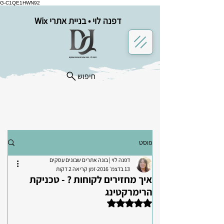
G-C1QE1HWN92
דפנה לוי • בניית אתרי Wix
חיפוש
פוסט
דפנה לוי | בונה אתרים שבונים עסקים
13 בדצמ׳ 2016
זמן קריאה 2 דקות
איך מחזירים לקוחות ? - טכניקת
הרימרקטינג
דירוג של NaN מתוך 5 כוכבים