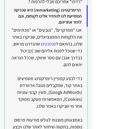
"רדפו" אחריכם מבלי להרפות ?
 הרימרקטינג (remarketing) היא טכניקה 
המסייעת לנו להחזיר אלינו לקוחות, וגם 
לחזר אחריהם. 
 אנו "ממרקרים", "צובעים" או "מכתימים" 
את הלקוחות הפוטנציאלים, שביקרו באתר 
שלנו, בהתאם ל
סגמנטים
 שהגדרנו מראש, 
כדי שנוכל לפנות אליהם שוב (כביכול 
כבדרך אגב) עם מסר שיווקי, שככל הנראה 
יתאים להם.
כדי לבצע קמפיין רימרקטינג מטמיעים 
באתר קוד, שמקבלים מגוגל אדוורדס 
(Googk AdWords), מעין  קבצי עוגיות 
(Cookies), המאפשרות מעקב ממוקד 
אחר מי שביקרו באתר שלנו. 
באמצעותן מוצגות לגולש מודעות פרסום 
נוספות, בתקווה שיחזור לאתר שלנו ויבצע 