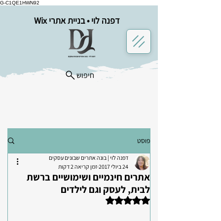
G-C1QE1HWN92
דפנה לוי • בניית אתרי Wix
חיפוש
פוסט
דפנה לוי | בונה אתרים שבונים עסקים
24 ביולי 2017
זמן קריאה 2 דקות
אתרים חינמיים ושימושיים ברשת
לבית, לעסק וגם לילדים
דירוג של NaN מתוך 5 כוכבים