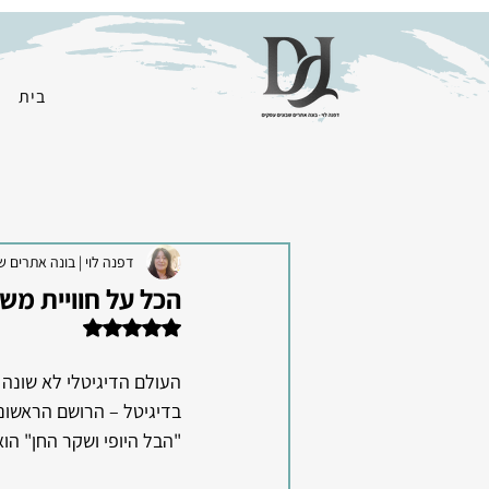
בית
דפנה לוי | בונה אתרים ש
הכל על חוויית משתמש ברשת - UI ו
דירוג של NaN מתוך 5 כוכבים
העולם הדיגיטלי לא שונה 
בדיגיטל – הרושם הראשוני ה
"הבל היופי ושקר החן" ה