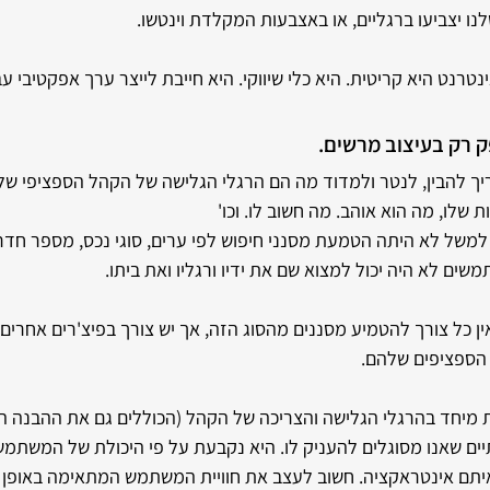
נו יצביעו ברגליים, או באצבעות המקלדת וינטשו.
רנט היא קריטית. היא כלי שיווקי. היא חייבת לייצר ערך אפקטיבי עב
 רק בעיצוב מרשים. 
ך להבין, לנטר ולמדוד מה הם הרגלי הגלישה של הקהל הספציפי שלנ
 שלו, מה הוא אוהב. מה חשוב לו. וכו' 
רו לכם שבאתר "יד 2" למשל לא היתה הטמעת מסנני חיפוש לפי ערים, סוגי נכס, מספר ח
ם לא היה יכול למצוא שם את ידיו ורגליו ואת ביתו.
ן כל צורך להטמיע מסננים מהסוג הזה, אך יש צורך בפיצ'רים אחרים ש
 הספציפים שלהם.
יחד בהרגלי הגלישה והצריכה של הקהל (הכוללים גם את ההבנה הטכ
יים שאנו מסוגלים להעניק לו. היא נקבעת על פי היכולת של המשתמ
יתם אינטראקציה. חשוב לעצב את חוויית המשתמש המתאימה באופן 