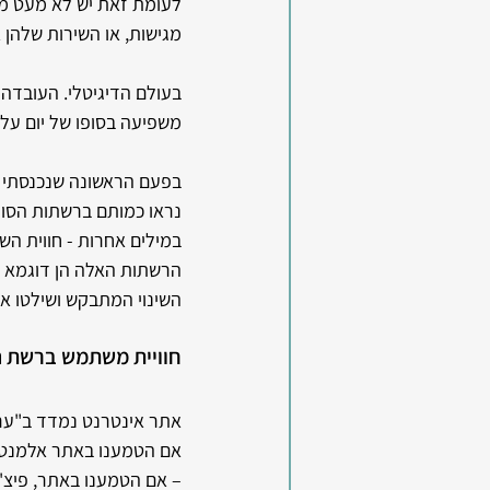
לעומת זאת יש לא מעט מסע
מגישות, או השירות שלהן
בעולם הדיגיטלי. העובדה 
משפיעה בסופו של יום על 
נראו כמותם ברשתות הסופר
במילים אחרות - חווית הש
הרשתות האלה הן דוגמא מצו
השינוי המתבקש ושילטו א
חוויית משתמש ברשת ה
אתר אינטרנט נמדד ב"ערך
אם הטמענו באתר אלמנט חכ
– אם הטמענו באתר, פיצ'