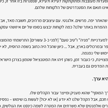
דות מעוצבות ומתוקתקות לעילא ולעילא, שנסגרות בזו אחר זו, כיוו
 אינו תואם את הסטנדרטים של הלקוחות שלהם.
שהאתר יפה. מרשים. אלגנטי. עם עיצובים מרהיבים, חשובה מאד, אבל
ההמרות באתר שלנו? כמה לקוחות יבצעו בסופו של יום איזושהי עסקה
בפעם הראשונה שנכנסתי למעדנייות "מניה" ו"טיב טעם" [לפני כ-3 ע
 ובמרכולים בארץ, אבל ... כיוון שהכל היה כתוב בשפה הרוסית, לא יכ
ימוש שלי נפגמה.
יינת, כי כעבור זמן, כשהן זיהו את הפוטנציאל שטמון בצרכן הישראלי
ת המדפים גם בעברית.
יא ערך. 
 המוסף" שהוא מעניק ומייצר עבור הקהלים שלו. 
ם, אבל הקהל שלנו לא יודע [או לא יכול] לעשות בו שימוש – נפסיד 
רים ואלמנטים שלא משרתים את המטרה לשמה כינסנו את הגולשים, כ