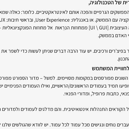
 של הטכנולוגיה, 
ממשקים הגרפיים והפכה אותם לאינטראקטיביים. כלומר: כאלה שמאפ
או באנגלית: User Experience, ובראשי תיבות: UX.
ה-UX מרחיב את התפיסה העיצובית [UI \ GUI] ממחוזות הנִרְאוּת  אל מחוזות הפונק
י האדם בממשק. 
בפיצ'רים ורכיבים. יש עוד הרבה דברים שניתן לעשות כדי לשפר את 
כנון.
 לחוויית המשתמש
 השונים מפורסמים במקומות מסויימים. למשל – מדור הספורט מפורס
ופיעו תמיד בעמודים הראשונים/הראשיים, ואילו העמודים הפנימיים יש
אי, כתבות פרופיל, ומדורי הפנאי.
קוראים התנהלות אינטואיטיבית. והם מדלגים לעמודים ולמדורים המ
ברים נוחים ונגישים מכל עמוד לכל עמוד. יש לוודא שהגולשים שלנו 