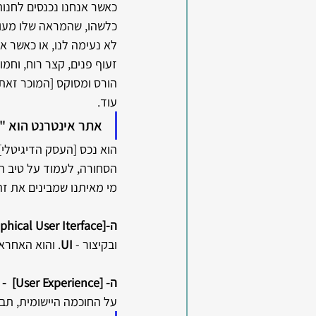
כאשר אנחנו נכנסים לחנו
כלשהו, שהמראה שלו מעורר
לא נעימה לנו, או כאשר א
זעוף פנים, קצר רוח, וחמו
הורס ומסוקס [המוכר זאת א
עוד.
אתר אינטרנט הוא "
הוא נכס [העסק הדיגיטלי] 
הסחורה, לעמוד על טיב המ
מי מאיתנו שמבינים את זה
ה-[GUI [Graphical User Iterface
ובקיצור - 
UI
. והוא האחרא
ה- [UX -  [User Experience
על החוכמה היישומית, תבו