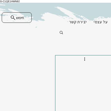
G-C1QE1HWN92
חיפוש
על עצמי
יצירת קשר