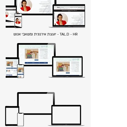
TAL.D - HR - יועצת אירגונית ומשאבי אנוש