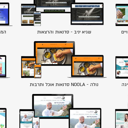
יים
שגיא יניב - סדנאות והרצאות
המרק
יגה
נולה - NOOLA סדנאות אוכל ותרבות