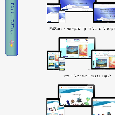
במיוחד בשבילך
טפלייס של חינוך המקצועי - EdSort
לגעת ברגש - אורי אלי - צייר