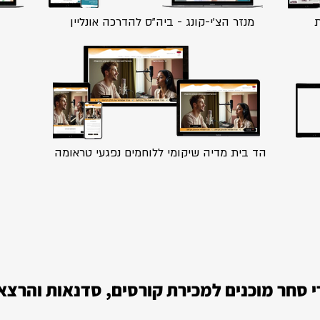
ת
מנזר הצ'י-קונג - ביה"ס להדרכה אונליין
הד בית מדיה שיקומי ללוחמים נפגעי טראומה
 סחר מוכנים למכירת קורסים, סדנאות והרצ