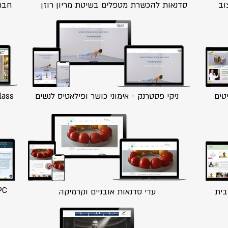
סדנאות להכשרת מטפלים בשיטת מריון רוזן
חברת
טים
ניקי פסטרנק - אימוני כושר ופילאטיס לנשים
nsual Glass
BMPC זימון
בית
עדי סדנאות אובניים וקרמיקה