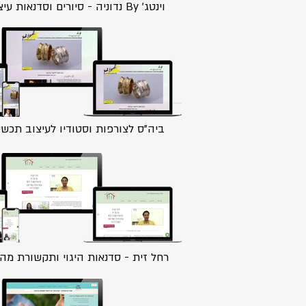
וינטג' By נדוניה - סיורים וסדנאות עיצוב
ביה"ס לצורפות וסטודיו לעיצוב תכשי
רחל זית - סדנאות היגוי ותקשורת מה