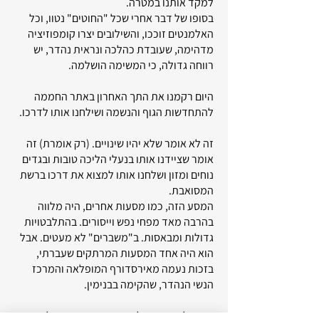
למקד אותנו במטרה.
בסופו של דבר אחרי שכל "החוטים" נטוו, וכל
האלמנטים זוככו, והשילובים יצרו קומפוזיציה
מדהימה, שעובדת כהלכה ונראית נהדר, יש
רווחה גדולה, כי המשימה הושלמה.
היום רקמנו את התך האחרון באתר החממה
להתחדשות הגוף והנשמה ושילחנו אותו לדרכו.
זה לא אומר שלא יהיו שינויים. (רק אומרת) זה
אומר שציידנו אותו בנעלי הליכה טובות ובגדים
נוחים ומזון ושלחנו אותו למצוא את דרכו ברשת
המסואבת.
המסע הזה, כמו מסעות אחרים, היה מלווה
בהרבה מאד מפחי נפש וייסורים. בהתלבטויות
גדולות ומבאסות. ב"משברים" לא מעטים. אבל
הוא היה אחד המסעות המרתקים שעברתי,
בזכות נעמה מאירסדורף המופלאה והמרכז
הנשי הנהדר, שהקימה בבנימין.
תודה לך נעמה על ההזדמנות הנעימה להסחף