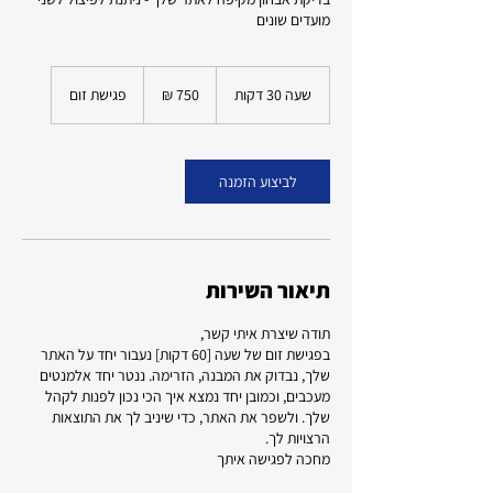
מועדים שונים
750
שקלים
שעה 30 דקות
ש
פגישת זום
חדשים
ע
3
0
ד
לביצוע הזמנה
ק
ו
ת
תיאור השירות
בפגישת זום של שעה [60 דקות] נעבור יחד על האתר
שלך, נבדוק את המבנה, הזרימה. ננטר יחד אלמנטים
מעכבים, וכמובן יחד נמצא איך הכי נכון לפנות לקהל
שלך. ולשפר את האתר, כדי שיניב לך את התוצאות
מחכה לפגישה איתך